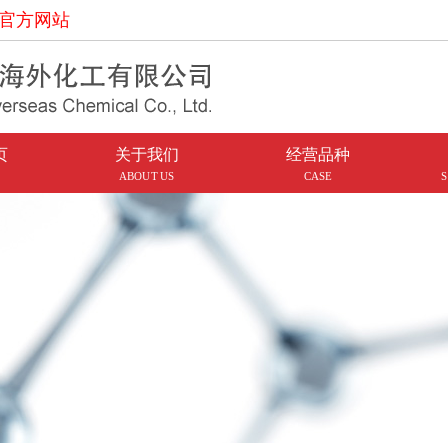
官方网站
页
关于我们
经营品种
ABOUT US
CASE
S
公司简介
芳烃
海外资质
醇类
酚酮
醋酸
氯化物
柴汽油